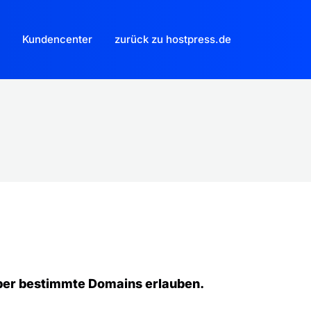
Kundencenter
zurück zu hostpress.de
ber bestimmte Domains erlauben.