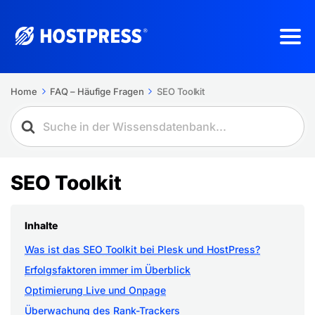
Home
FAQ – Häufige Fragen
SEO Toolkit
SEO Toolkit
Inhalte
Was ist das SEO Toolkit bei Plesk und HostPress?
Erfolgsfaktoren immer im Überblick
Optimierung Live und Onpage
Überwachung des Rank-Trackers