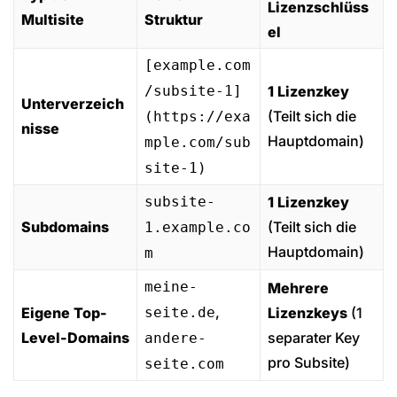
Lizenzschlüss
Multisite
Struktur
el
[example.com
/subsite-1]
1 Lizenzkey
Unterverzeich
(Teilt sich die
(https://exa
nisse
Hauptdomain)
mple.com/sub
site-1)
subsite-
1 Lizenzkey
Subdomains
(Teilt sich die
1.example.co
Hauptdomain)
m
meine-
Mehrere
,
Eigene Top-
seite.de
Lizenzkeys
(1
Level-Domains
separater Key
andere-
pro Subsite)
seite.com